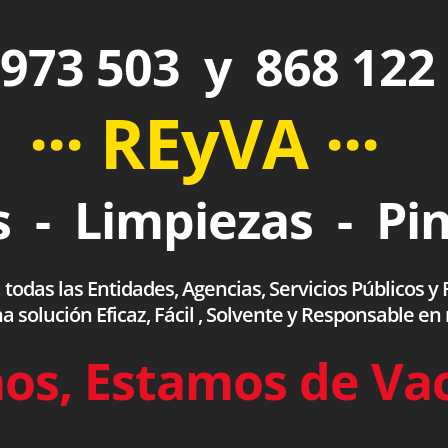
973 503 y 868 122
··· REyVA ···
 - Limpiezas - Pi
das las Entidades, Agencias, Servicios Públicos y F
olución Eficaz, Fácil , Solvente y Responsable en
os, Estamos de Va