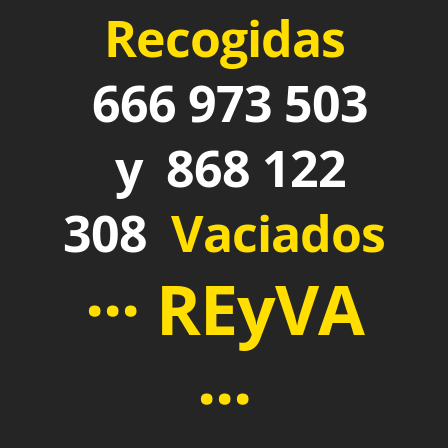
Recogidas
666 973 503
y 868 122
308
Vaciados
··· REyVA
···