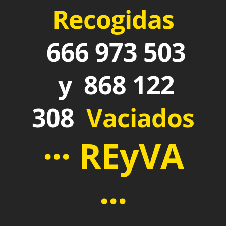
Recogidas
666 973 503
y 868 122
308
Vaciados
··· REyVA
···