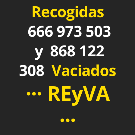
Recogidas
666 973 503
y 868 122
308
Vaciados
··· REyVA
···