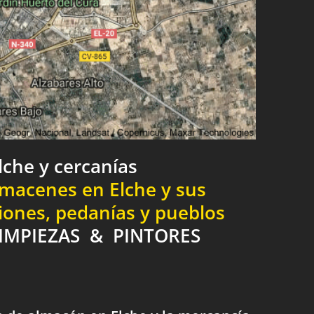
lche y cercanías
macenes en Elche y sus
ciones, pedanías y pueblos
IMPIEZAS & PINTORES