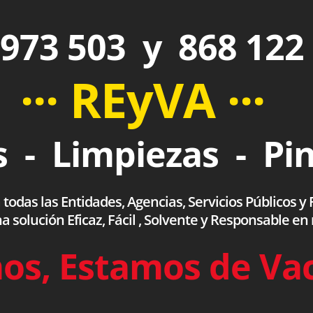
973 503 y 868 122
··· REyVA ···
 - Limpiezas - Pi
das las Entidades, Agencias, Servicios Públicos y F
olución Eficaz, Fácil , Solvente y Responsable en
os, Estamos de Va