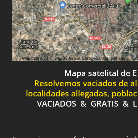
Mapa satelital de E
Resolvemos vaciados de al
localidades allegadas, pobla
VACIADOS & GRATIS & L