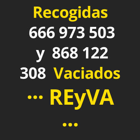
Recogidas
666 973 503
y 868 122
308
Vaciados
··· REyVA
···