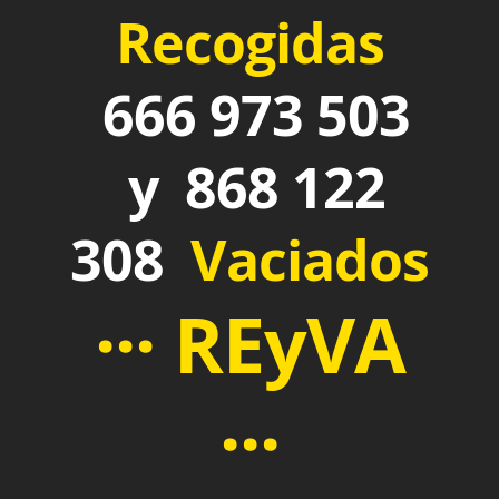
Recogidas
666 973 503
y 868 122
308
Vaciados
··· REyVA
···