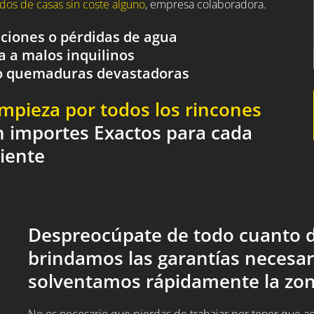
dos de casas sin coste alguno
, empresa colaboradora.
aciones o pérdidas de agua
a a malos inquilinos
o o quemaduras devastadoras
impieza por todos los rincones
n importes Exactos para cada
liente
Despreocúpate de todo cuanto d
brindamos las garantías necesar
solventamos rápidamente la zon
No es necesario que pierdas de trabajar por tener que acud