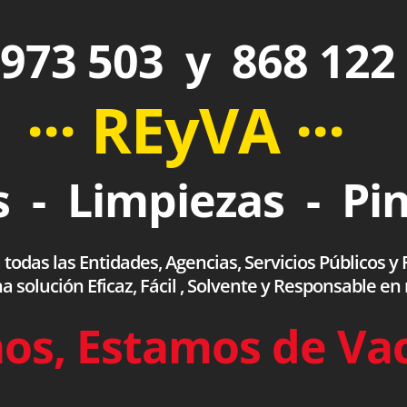
973 503 y 868 122
··· REyVA ···
 - Limpiezas - Pi
das las Entidades, Agencias, Servicios Públicos y F
olución Eficaz, Fácil , Solvente y Responsable en
os, Estamos de Va