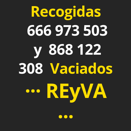
Recogidas
666 973 503
y 868 122
308
Vaciados
··· REyVA
···