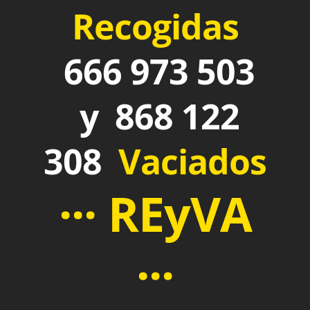
Recogidas
666 973 503
y 868 122
308
Vaciados
··· REyVA
···