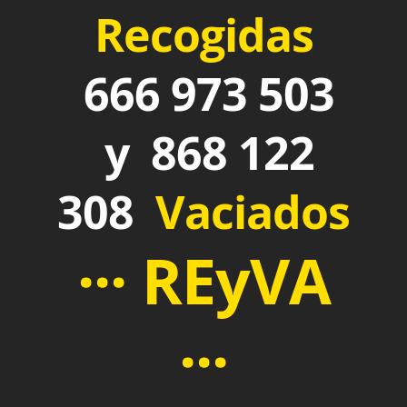
Recogidas
666 973 503
y 868 122
308
Vaciados
··· REyVA
···