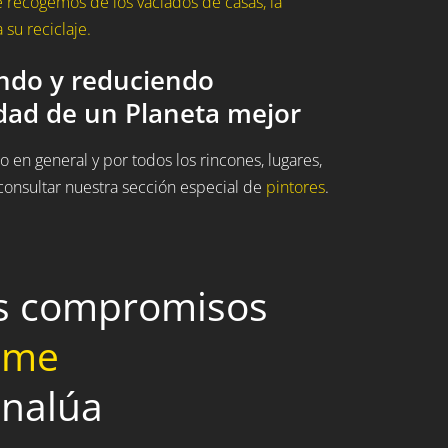
 recogemos de los vaciados de casas, la
su reciclaje.
ando y reduciendo
idad de un Planeta mejor
 en general y por todos los rincones, lugares,
onsultar nuestra sección especial de
pintores
.
os compromisos
home
enalúa