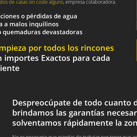
dos de casas sin coste alguno
, empresa colaboradora.
aciones o pérdidas de agua
a a malos inquilinos
o o quemaduras devastadoras
impieza por todos los rincones
n importes Exactos para cada
liente
Despreocúpate de todo cuanto d
brindamos las garantías necesar
solventamos rápidamente la zon
No es necesario que pierdas de trabajar por tener que acud