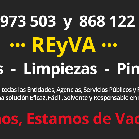
973 503 y 868 122
··· REyVA ···
 - Limpiezas - Pi
das las Entidades, Agencias, Servicios Públicos y F
olución Eficaz, Fácil , Solvente y Responsable en
os, Estamos de Va