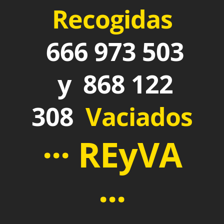
Recogidas
666 973 503
y 868 122
308
Vaciados
··· REyVA
···