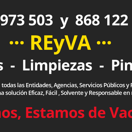
973 503 y 868 122
··· REyVA ···
 - Limpiezas - Pi
das las Entidades, Agencias, Servicios Públicos y F
olución Eficaz, Fácil , Solvente y Responsable en
os, Estamos de Va