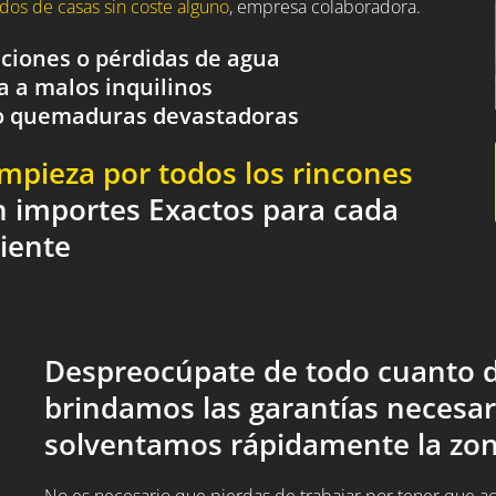
dos de casas sin coste alguno
, empresa colaboradora.
aciones o pérdidas de agua
a a malos inquilinos
o o quemaduras devastadoras
impieza por todos los rincones
n importes Exactos para cada
liente
Despreocúpate de todo cuanto d
brindamos las garantías necesar
solventamos rápidamente la zon
No es necesario que pierdas de trabajar por tener que acud