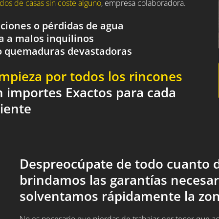
dos de casas sin coste alguno
, empresa colaboradora.
aciones o pérdidas de agua
a a malos inquilinos
o o quemaduras devastadoras
impieza por todos los rincones
n importes Exactos para cada
liente
Despreocúpate de todo cuanto d
brindamos las garantías necesar
solventamos rápidamente la zon
No es necesario que pierdas de trabajar por tener que acud