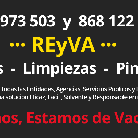
973 503 y 868 122
··· REyVA ···
 - Limpiezas - Pi
das las Entidades, Agencias, Servicios Públicos y F
olución Eficaz, Fácil , Solvente y Responsable en
os, Estamos de Va