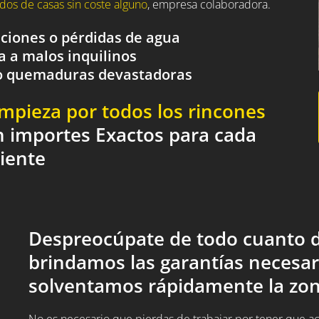
dos de casas sin coste alguno
, empresa colaboradora.
aciones o pérdidas de agua
a a malos inquilinos
o o quemaduras devastadoras
impieza por todos los rincones
n importes Exactos para cada
liente
Despreocúpate de todo cuanto d
brindamos las garantías necesar
solventamos rápidamente la zon
No es necesario que pierdas de trabajar por tener que acud