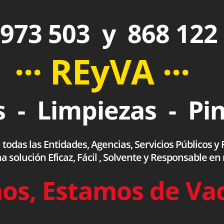
973 503 y 868 122
··· REyVA ···
 - Limpiezas - Pi
das las Entidades, Agencias, Servicios Públicos y F
olución Eficaz, Fácil , Solvente y Responsable en
os, Estamos de Va