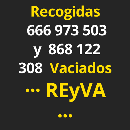
Recogidas
666 973 503
y 868 122
308
Vaciados
··· REyVA
···