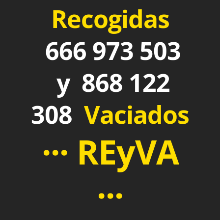
Recogidas
666 973 503
y 868 122
308
Vaciados
··· REyVA
···