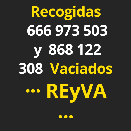
Recogidas
666 973 503
y 868 122
308
Vaciados
··· REyVA
···