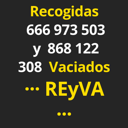
Recogidas
666 973 503
y 868 122
308
Vaciados
··· REyVA
···