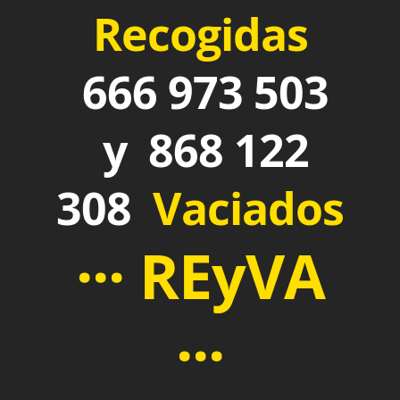
Recogidas
666 973 503
y 868 122
308
Vaciados
··· REyVA
···