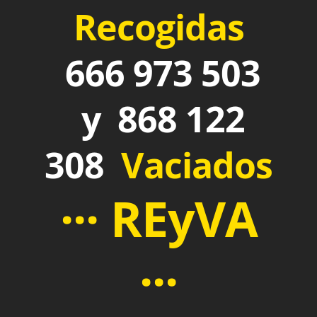
Recogidas
666 973 503
y 868 122
308
Vaciados
··· REyVA
···