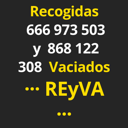
Recogidas
666 973 503
y 868 122
308
Vaciados
··· REyVA
···