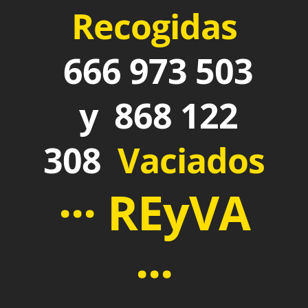
Recogidas
666 973 503
y 868 122
308
Vaciados
··· REyVA
···