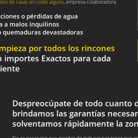
dos de casas sin coste alguno
, empresa colaboradora.
aciones o pérdidas de agua
a a malos inquilinos
o o quemaduras devastadoras
impieza por todos los rincones
n importes Exactos para cada
liente
Despreocúpate de todo cuanto d
brindamos las garantías necesar
solventamos rápidamente la zon
No es necesario que pierdas de trabajar por tener que acud