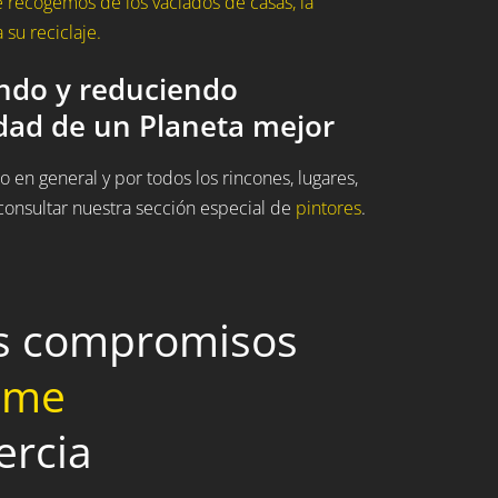
 recogemos de los vaciados de casas, la
su reciclaje.
ando y reduciendo
idad de un Planeta mejor
 en general y por todos los rincones, lugares,
onsultar nuestra sección especial de
pintores
.
os compromisos
home
ercia