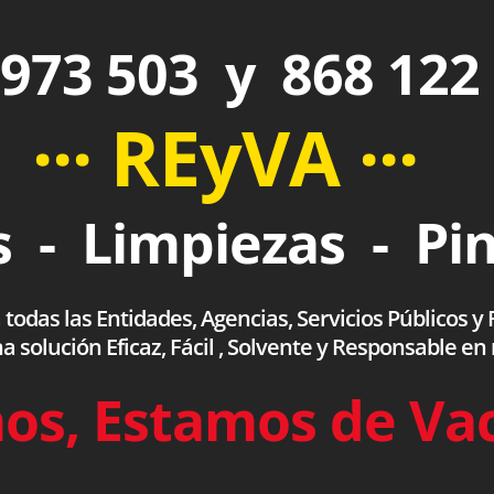
973 503 y 868 122
··· REyVA ···
 - Limpiezas - Pi
das las Entidades, Agencias, Servicios Públicos y F
olución Eficaz, Fácil , Solvente y Responsable en
os, Estamos de Va