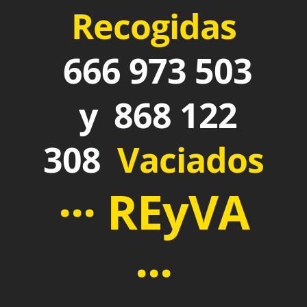
Recogidas
666 973 503
y 868 122
308
Vaciados
··· REyVA
···