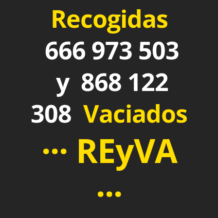
Recogidas
666 973 503
y 868 122
308
Vaciados
··· REyVA
···