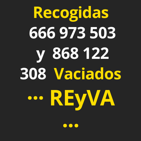
Recogidas
666 973 503
y 868 122
308
Vaciados
··· REyVA
···