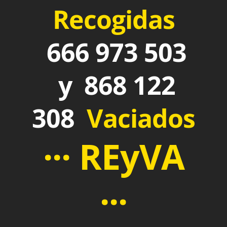
Recogidas
666 973 503
y 868 122
308
Vaciados
··· REyVA
···