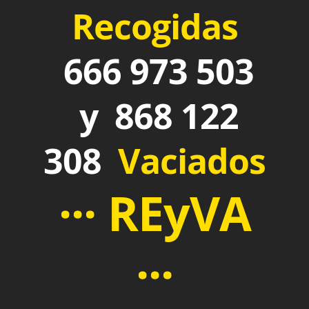
Recogidas
666 973 503
y 868 122
308
Vaciados
··· REyVA
···