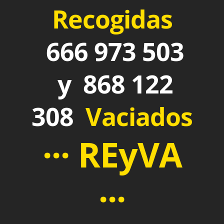
Recogidas
666 973 503
y 868 122
308
Vaciados
··· REyVA
···