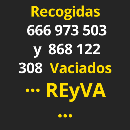
Recogidas
666 973 503
y 868 122
308
Vaciados
··· REyVA
···