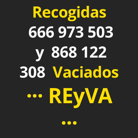
Recogidas
666 973 503
y 868 122
308
Vaciados
··· REyVA
···