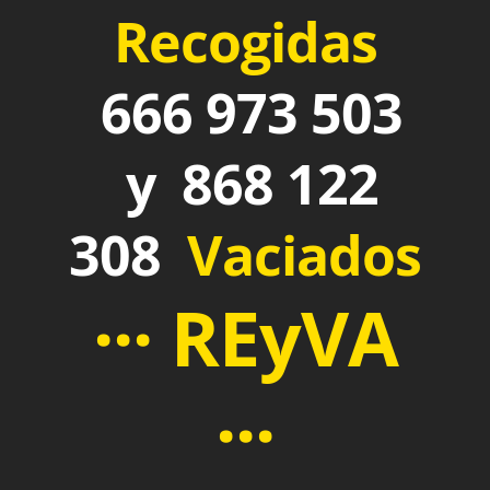
Recogidas
666 973 503
y 868 122
308
Vaciados
··· REyVA
···