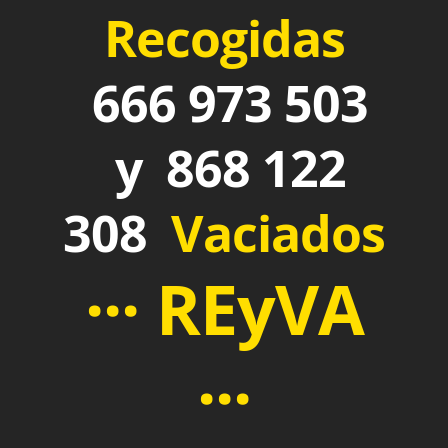
Recogidas
666 973 503
y 868 122
308
Vaciados
··· REyVA
···