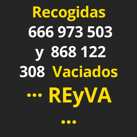
Recogidas
666 973 503
y 868 122
308
Vaciados
··· REyVA
···