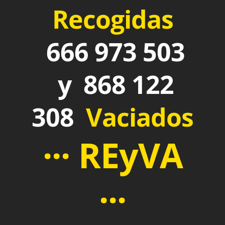
Recogidas
666 973 503
y 868 122
308
Vaciados
··· REyVA
···