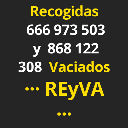
Recogidas
666 973 503
y 868 122
308
Vaciados
··· REyVA
···