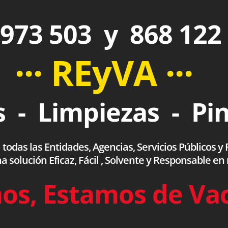
973 503 y 868 122
··· REyVA ···
 - Limpiezas - Pi
das las Entidades, Agencias, Servicios Públicos y F
olución Eficaz, Fácil , Solvente y Responsable en
os, Estamos de Va