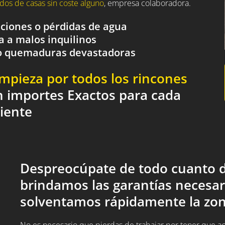
dos de casas sin coste alguno
, empresa colaboradora.
aciones o pérdidas de agua
a a malos inquilinos
o o quemaduras devastadoras
impieza por todos los rincones
n importes Exactos para cada
liente
Despreocúpate de todo cuanto d
brindamos las garantías necesar
solventamos rápidamente la zon
No es necesario que pierdas de trabajar por tener que acud