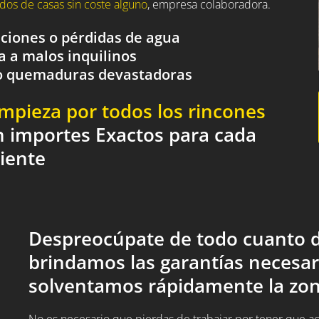
dos de casas sin coste alguno
, empresa colaboradora.
aciones o pérdidas de agua
a a malos inquilinos
o o quemaduras devastadoras
impieza por todos los rincones
n importes Exactos para cada
liente
Despreocúpate de todo cuanto d
brindamos las garantías necesar
solventamos rápidamente la zon
No es necesario que pierdas de trabajar por tener que acud