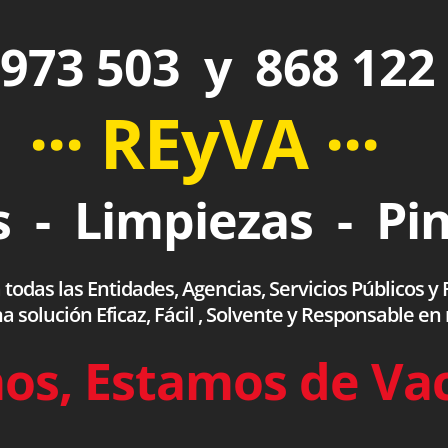
973 503 y 868 122
··· REyVA ···
 - Limpiezas - Pi
das las Entidades, Agencias, Servicios Públicos y F
olución Eficaz, Fácil , Solvente y Responsable en
os, Estamos de Va