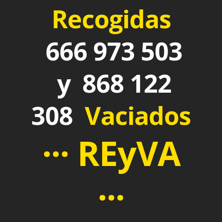
Recogidas
666 973 503
y 868 122
308
Vaciados
··· REyVA
···