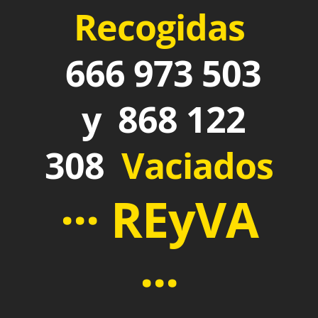
Recogidas
666 973 503
y 868 122
308
Vaciados
··· REyVA
···