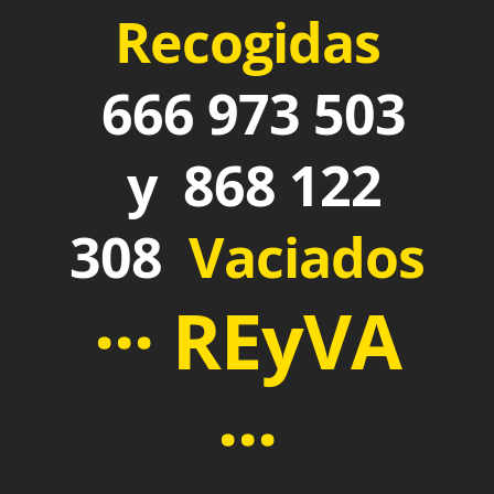
Recogidas
666 973 503
y 868 122
308
Vaciados
··· REyVA
···