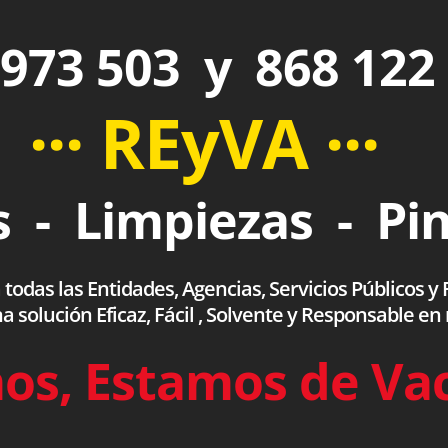
973 503 y 868 122
··· REyVA ···
 - Limpiezas - Pi
das las Entidades, Agencias, Servicios Públicos y F
olución Eficaz, Fácil , Solvente y Responsable en
os, Estamos de Va