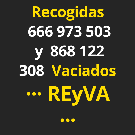
Recogidas
666 973 503
y 868 122
308
Vaciados
··· REyVA
···