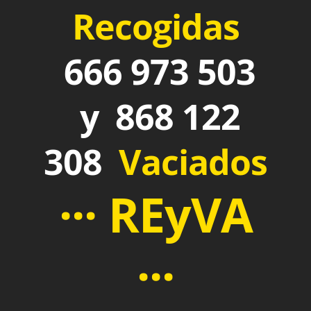
Recogidas
666 973 503
y 868 122
308
Vaciados
··· REyVA
···