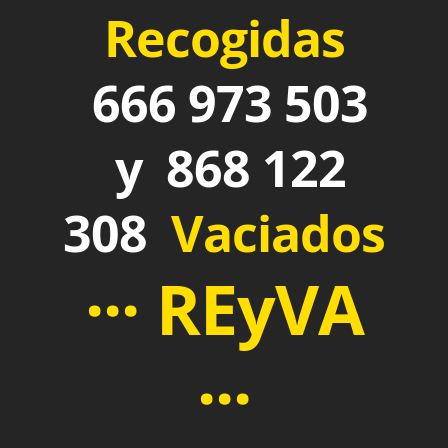
Recogidas
666 973 503
y 868 122
308
Vaciados
··· REyVA
···