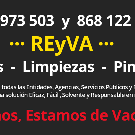
973 503 y 868 122
··· REyVA ···
 - Limpiezas - Pi
das las Entidades, Agencias, Servicios Públicos y F
olución Eficaz, Fácil , Solvente y Responsable en
os, Estamos de Va