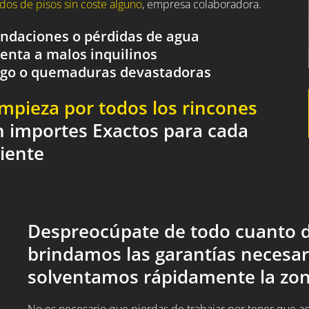
dos de pisos sin coste alguno
, empresa colaboradora.
nundaciones o pérdidas de agua
renta a malos inquilinos
fuego o quemaduras devastadoras
impieza por todos los rincones
n importes Exactos para cada
liente
Despreocúpate de todo cuanto d
brindamos las garantías necesar
solventamos rápidamente la zon
No es necesario que pierdas de trabajar por tener que acud