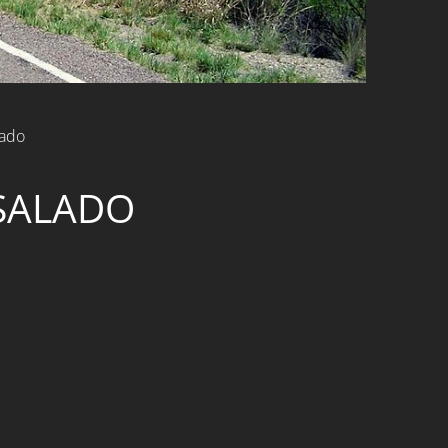
lado
 SALADO