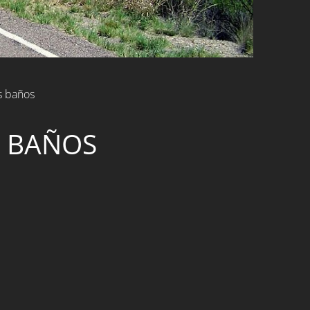
os baños
S BAÑOS