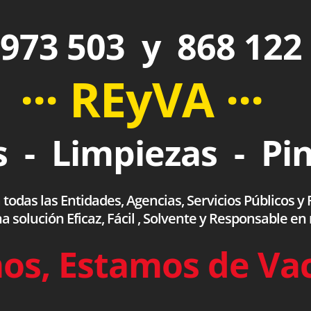
973 503 y 868 122
··· REyVA ···
 - Limpiezas - Pi
das las Entidades, Agencias, Servicios Públicos y F
olución Eficaz, Fácil , Solvente y Responsable en
os, Estamos de Va