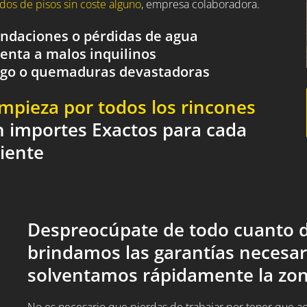
dos de pisos sin coste alguno
, empresa colaboradora.
nundaciones o pérdidas de agua
renta a malos inquilinos
fuego o quemaduras devastadoras
impieza por todos los rincones
n importes Exactos para cada
liente
Despreocúpate de todo cuanto d
brindamos las garantías necesar
solventamos rápidamente la zon
No es necesario que pierdas de trabajar por tener que acud