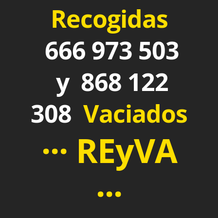
Recogidas
666 973 503
y 868 122
308
Vaciados
··· REyVA
···